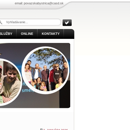
email: povazskabystrica@casd.sk
SLUŽBY
ONLINE
KONTAKTY