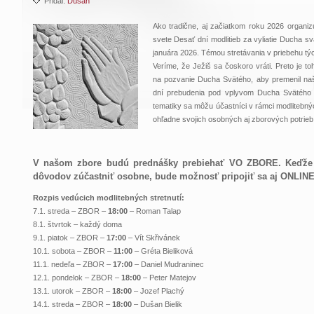
Pridal:
Dušan
Ako tradične, aj začiatkom roku 2026 organi
svete Desať dní modlitieb za vyliatie Ducha sv
januára 2026. Témou stretávania v priebehu týc
Veríme, že Ježiš sa čoskoro vráti. Preto je t
na pozvanie Ducha Svätého, aby premenil naše
dní prebudenia pod vplyvom Ducha Svätého 
tematiky sa môžu účastníci v rámci modlitebný
ohľadne svojich osobných aj zborových potrieb
V našom zbore budú prednášky prebiehať VO ZBORE. Keďže 
dôvodov zúčastniť osobne, bude možnosť pripojiť sa aj ONLIN
Rozpis vedúcich modlitebných stretnutí:
7.1. streda – ZBOR –
18:00
– Roman Talap
8.1. štvrtok – každý doma
9.1. piatok – ZBOR –
17:00
– Vít Skřivánek
10.1. sobota – ZBOR –
11:00
– Gréta Bieliková
11.1. nedeľa – ZBOR –
17:00
– Daniel Mudraninec
12.1. pondelok – ZBOR –
18:00
– Peter Matejov
13.1. utorok – ZBOR –
18:00
– Jozef Plachý
14.1. streda – ZBOR –
18:00
– Dušan Bielik