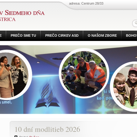
adresa: Centrum 28/33
E
PREČO SME TU
PREČO CIRKEV ASD
O NAŠOM ZBORE
BOHO
10 dní modlitieb 2026