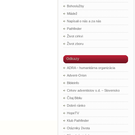
Bohoslužby
Mládež
Napísali o nás a za nás
Pathfinder
Život cirkvi
Život zboru
Odkazy
ADRA – humanitárna organizácia
Advent-Orion
Bibleinfo
Cirkev adventistov s.d. – Slovensko
Čítaj Bibliu
Dobré ránko
HopeTV
Klub Pathfinder
Otázniky života