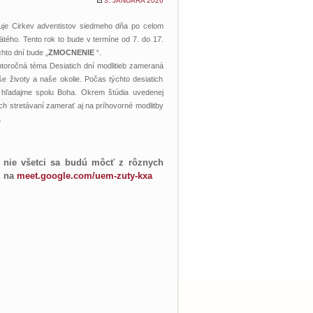
3. JANUÁRA 2026
zuje Cirkev adventistov siedmeho dňa po celom
ätého. Tento rok to bude v termíne od 7. do 17.
hto dní bude „
ZMOCNENIE
“.
ohtoročná téma Desiatich dní modlitieb zameraná
 životy a naše okolie. Počas týchto desiatich
hľadajme spolu Boha. Okrem štúdia uvedenej
ch stretávaní zamerať aj na príhovorné modlitby
.
nie všetci sa budú môcť z rôznych
E na
meet.google.com/uem-zuty-kxa