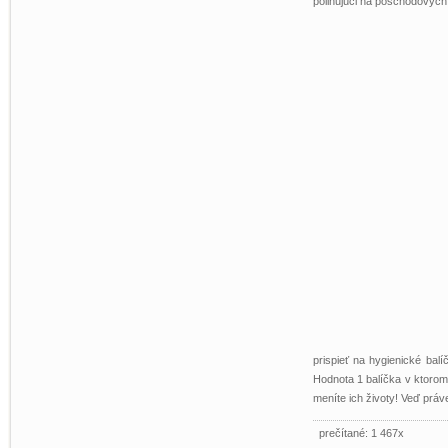
polihujúci na poschodových 
prispieť na hygienické bal
Hodnota 1 balíčka v ktorom
meníte ich životy! Veď práv
prečítané: 1 467x