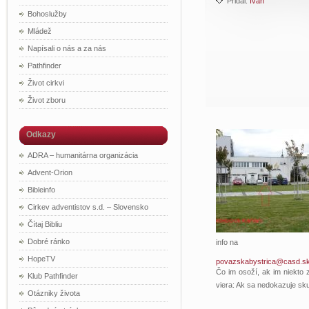
Pridal:
Ivan
Bohoslužby
Mládež
Napísali o nás a za nás
Pathfinder
Život cirkvi
Život zboru
Odkazy
ADRA – humanitárna organizácia
Advent-Orion
Bibleinfo
Cirkev adventistov s.d. – Slovensko
Čítaj Bibliu
Dobré ránko
info na
HopeTV
povazskabystrica@casd.s
Čo im osoží, ak im niekto z
Klub Pathfinder
viera: Ak sa nedokazuje sk
Otázniky života