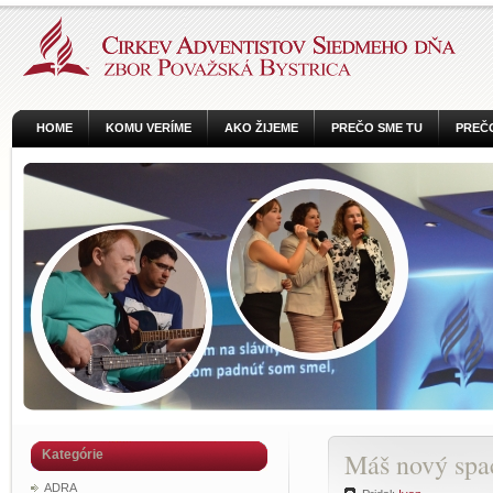
HOME
KOMU VERÍME
AKO ŽIJEME
PREČO SME TU
PREČO
Kategórie
Máš nový spa
ADRA